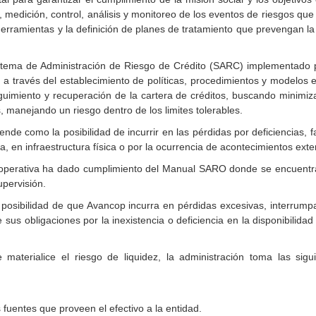
, medición, control, análisis y monitoreo de los eventos de riesgos qu
erramientas y la definición de planes de tratamiento que prevengan la
stema de Administración de Riesgo de Crédito (SARC) implementado 
to a través del establecimiento de políticas, procedimientos y modelos 
uimiento y recuperación de la cartera de créditos, buscando minimiza
 manejando un riesgo dentro de los limites tolerables.
ende como la posibilidad de incurrir en las pérdidas por deficiencias, f
 en infraestructura física o por la ocurrencia de acontecimientos ext
ooperativa ha dado cumplimiento del Manual SARO donde se encuentran
upervisión.
 posibilidad de que Avancop incurra en pérdidas excesivas, interrumpa
sus obligaciones por la inexistencia o deficiencia en la disponibilida
 materialice el riesgo de liquidez, la administración toma las sig
 fuentes que proveen el efectivo a la entidad.