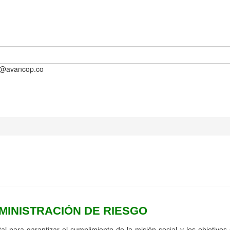
o@avancop.co
MINISTRACIÓN DE RIESGO
l para garantizar el cumplimiento de la misión social y los objetivos 