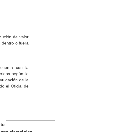
nución de valor
 dentro o fuera
cuenta con la
eridos según la
ivulgación de la
o el Oficial de
eto
orreo electrónico