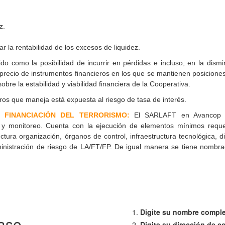
ez.
 la rentabilidad de los excesos de liquidez.
do como la posibilidad de incurrir en pérdidas e incluso, en la dismi
ecio de instrumentos financieros en los que se mantienen posiciones
obre la estabilidad y viabilidad financiera de la Cooperativa.
eros que maneja está expuesta al riesgo de tasa de interés.
 FINANCIACIÓN DEL TERRORISMO:
El SARLAFT en Avancop 
ol y monitoreo. Cuenta con la ejecución de elementos mínimos requ
tura organización, órganos de control, infraestructura tecnológica, d
inistración de riesgo de LA/FT/FP. De igual manera se tiene nombrad
Digite su nombre compl
ase
Digite su dirección de c