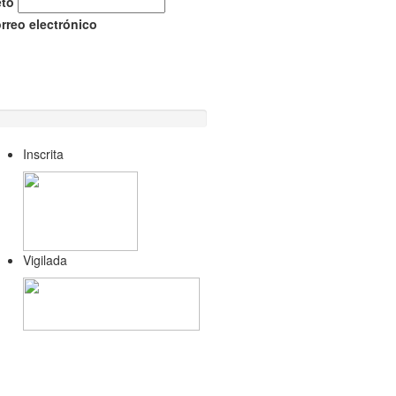
eto
orreo electrónico
Inscrita
Vigilada