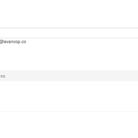
o@avancop.co
res