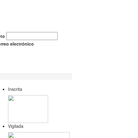
eto
orreo electrónico
Inscrita
Vigilada