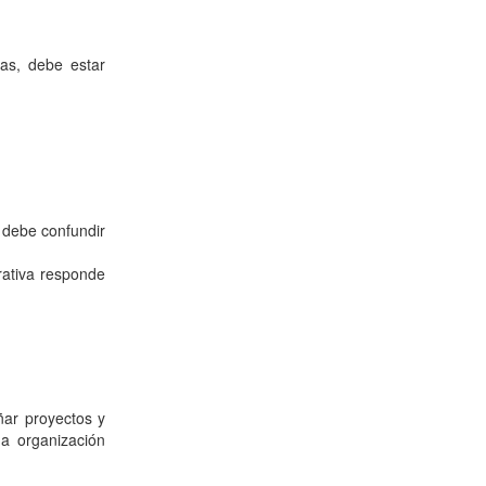
as, debe estar
 debe confundir
rativa responde
ñar proyectos y
da organización